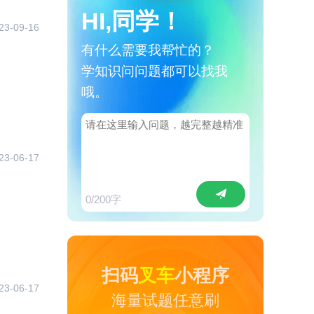
HI,同学！
23-09-16
有什么需要我帮忙的？
学知识问问题都可以找我
哦。
23-06-17
0
/200字
扫码
叉车
小程序
23-06-17
海量试题任意刷