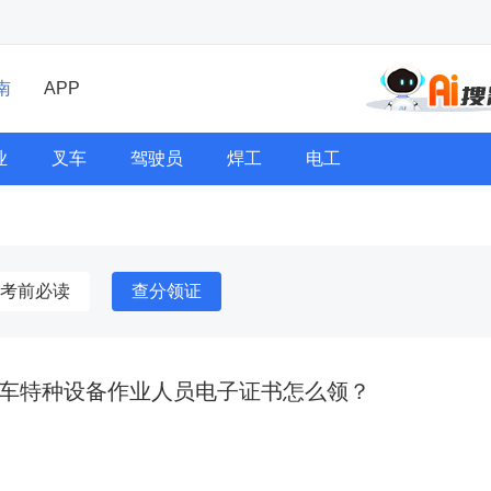
南
APP
业
叉车
驾驶员
焊工
电工
考前必读
查分领证
北叉车特种设备作业人员电子证书怎么领？